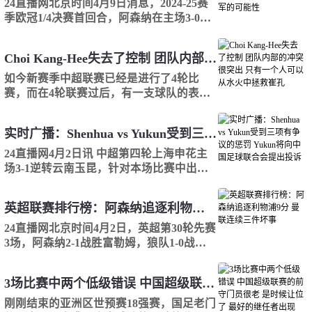
24直播网北京时间4月9日消息，2024-25赛
季欧冠1/4决赛首回合，阿森纳在主场3-0卫
冕冠军皇马，手握巨大的优势。根据相关数
据统计，阿森纳晋级欧冠四强的概率达到
Choi Kang-Hee失去了控制 团队内部的冲突很突出 只有一个人可以从水火中拯救崔孔
96%，而皇马仅有4%。另...
如今新赛季中超联赛已经是进行了4轮比
赛，而在4轮联赛过后，有一支球队的表现
无疑是让球迷失望的，那便是传统豪门山东
泰山了，4轮联赛过后，泰山队仅取得了2胜
实时广播：Shenhua vs Yukun受到三项有争议的惩罚 Yukun将向中国足球联合会提出投诉
1平1负的战绩，暂时排在积...
24直播网4月2日讯 中超第四轮上海申花主
场3-1逆转云南玉昆，针对本场比赛中出现
的多次争议判罚。24直播网从相关消息源获
悉，云南玉昆俱乐部连夜收集材料，准备就
英超联赛排行榜：阿森纳追逐利物浦9分 曼联连续三件坏事
当场比赛主裁黄翼...
24直播网北京时间4月2日，英超第30轮先赛
3场，阿森纳2-1战胜富勒姆，狼队1-0战胜
西汉姆联，诺丁汉森林1-0战胜曼联，积分
榜情况如下：获胜后的阿森纳距离榜首利物
3场比赛中两个低级错误 中国超级联赛的前守门员很老 是时候让位了 最好的继任者出现
浦9分，同样获胜的诺丁汉...
刚刚结束的亚洲区世预赛18强赛，国足老门