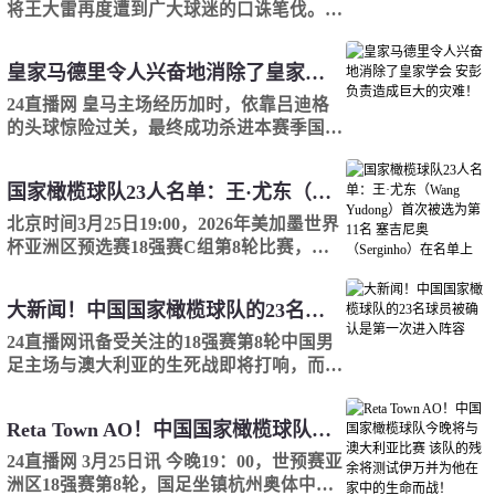
将王大雷再度遭到广大球迷的口诛笔伐。这
位昔日的山东泰山门前的“叹息之墙”，已经
渐渐成了国足后防线上的一个短板。巅峰时
皇家马德里令人兴奋地消除了皇家学会 安彭负责造成巨大的灾难！
期的王大雷...
24直播网 皇马主场经历加时，依靠吕迪格
的头球惊险过关，最终成功杀进本赛季国王
杯决赛本场比赛，皇马在伯纳乌丢了四球，
尽管晋级但脸面上并不好看，可以说防守问
国家橄榄球队23人名单：王·尤东（Wang Yudong）首次被选为第11名 塞吉尼奥（Serginho）在名单上
题巨大，安切洛蒂轮换...
北京时间3月25日19:00，2026年美加墨世界
杯亚洲区预选赛18强赛C组第8轮比赛，中
国男足国家队将在杭州主场迎战澳大利亚
队。目前双方已经公布了本场比赛的23人名
大新闻！中国国家橄榄球队的23名球员被确认是第一次进入阵容
单，中国队方面，新入...
24直播网讯备受关注的18强赛第8轮中国男
足主场与澳大利亚的生死战即将打响，而北
京时间3月24日，来自权威消息源的确认，
中国男足23人名单已经确定，18岁的王钰栋
Reta Town AO！中国国家橄榄球队今晚将与澳大利亚比赛 该队的残余将测试伊万并为他在家中的生命而战！
入选，而另外一位...
24直播网 3月25日讯 今晚19：00，世预赛亚
洲区18强赛第8轮，国足坐镇杭州奥体中心