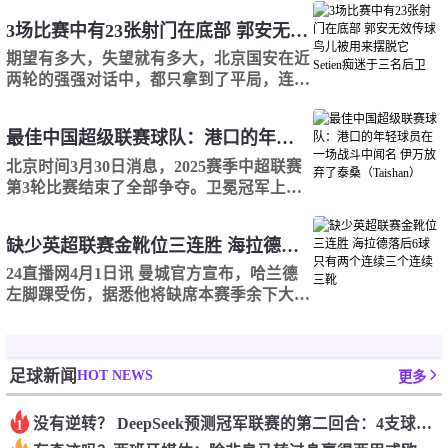
为这位昔日的金童另寻下家。去年夏窗，切
3场比赛中有23张射门在底部 郭安无效传球 鸟儿被用来摆脱它 Setien痴迷于三名后卫
尔西花费5200万欧，...
期望有多大，失望就有多大，北京国安在近
两轮的强强对话中，都只拿到了平局，连续
不胜，展现出来的比赛的掌控力、技战术打
法，都和塞蒂恩传控足球不匹配，甚至“6外
最佳中国超级联赛球队：港口的年轻球员在一场战斗中闻名 伊万放弃了泰桑（Taishan）
援”，踢的还不如上个赛...
北京时间3月30日消息，2025赛季中超联赛
第3轮比赛结束了全部争夺。卫冕冠军上海
海港凭借着小将李新翔的1射2传3-3逼平了
青岛西海岸；泰山队则是在落后3球的情况
缺少英超联赛金靴位三连胜 海拉德落后6球 只有两个连续三个连续三靴
下连进4球，遭伊万...
24直播网4月1日讯 曼城官方宣布，哈兰德
左脚踝受伤，据悉他将缺席本赛季余下大部
分比赛，这意味着这位挪威前锋很难再竞争
本赛季英超金靴。哈兰德2022年加盟曼城，
在为球队效力的前...
HOT NEWS
足球新闻
更多
没有逆转？ DeepSeek预测冠军联赛的第二回合：4支球队在第一回合中获胜 枪手输了
1