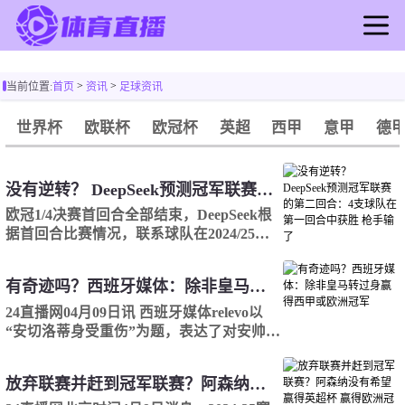
首页
>
>
当前位置:
首页
资讯
足球资讯
足球直播
篮球直播
世界杯
欧联杯
欧冠杯
英超
西甲
意甲
德
足球录像
篮球录像
没有逆转？ DeepSeek预测冠军联赛的第二回合：4支球队在第一回合中获胜 枪手输了
足球新闻
欧冠1/4决赛首回合全部结束，DeepSeek根
篮球新闻
据首回合比赛情况，联系球队在2024/25赛
季的表现，对次回合比赛进行了预测，首回
合赢球的4支球队均晋级。阿森纳vs皇马阿
有奇迹吗？西班牙媒体：除非皇马转过身赢得西甲或欧洲冠军
森纳首回合主场3球大...
24直播网04月09日讯 西班牙媒体relevo以
“安切洛蒂身受重伤”为题，表达了对安帅执
教皇马前景的悲观。文章编译如下很少有人
预料到皇马会在赛季这个阶段依然保持争冠
放弃联赛并赶到冠军联赛？阿森纳没有希望赢得英超杯 赢得欧洲冠军的可能性
的可能。...