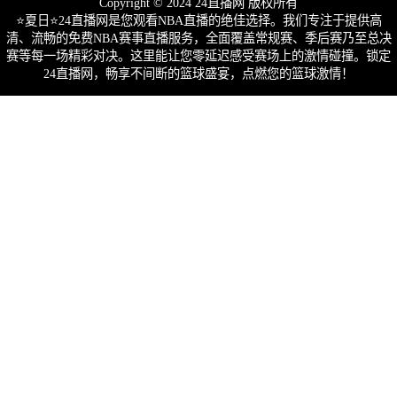
Copyright © 2024 24直播网 版权所有
⭐️夏日⭐24直播网是您观看NBA直播的绝佳选择。我们专注于提供高
清、流畅的免费NBA赛事直播服务，全面覆盖常规赛、季后赛乃至总决
赛等每一场精彩对决。这里能让您零延迟感受赛场上的激情碰撞。锁定
24直播网，畅享不间断的篮球盛宴，点燃您的篮球激情！