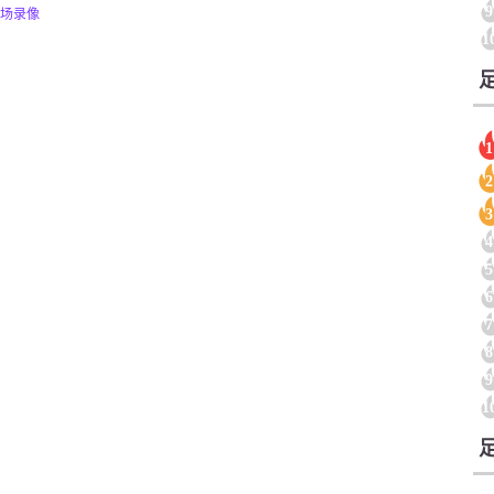
9
全场录像
1
1
2
3
4
5
6
7
8
9
1