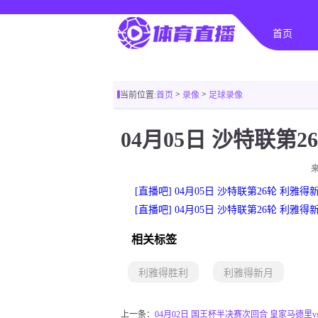
首页
>
>
当前位置:
首页
录像
足球录像
[直播吧] 04月05日 沙特联第26轮 利雅
[直播吧] 04月05日 沙特联第26轮 利雅
相关标签
利雅得胜利
利雅得新月
上一条：
04月02日 国王杯半决赛次回合 皇家马德里