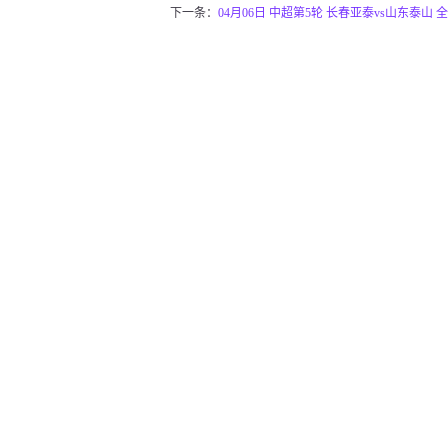
下一条：
04月06日 中超第5轮 长春亚泰vs山东泰山 