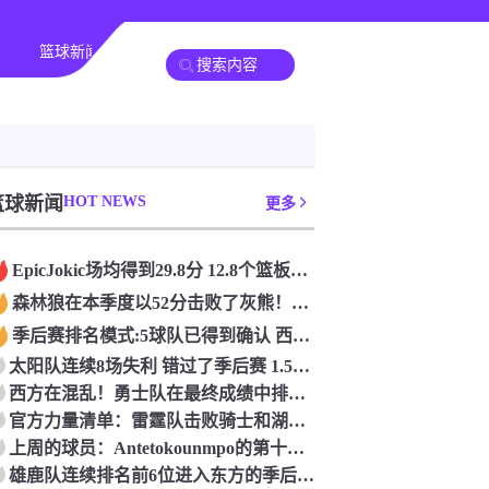
篮球新闻
篮球新闻
HOT NEWS
更多
Epic️Jokic场均得到29.8分 12.8个篮板和10.2次助攻 平均三双很容易吗？
森林狼在本季度以52分击败了灰熊！一个部分中的21个中有18个！骑着摇头丸的战士第六 湖船不舒服
季后赛排名模式:5球队已得到确认 西方有一支悲惨的3-8队
太阳队连续8场失利 错过了季后赛 1.5亿巨人完全失败了
西方在混乱！勇士队在最终成绩中排名第七 湖人队晋级季后赛 火箭向快船送了礼物
官方力量清单：雷霆队击败骑士和湖人队排名第五
上周的球员：Antetokounmpo的第十个职业
雄鹿队连续排名前6位进入东方的季后赛 而老鹰队连续第四年在季后赛中踢球