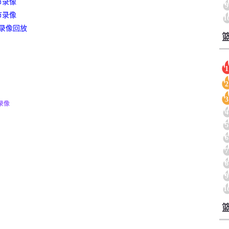
节录像
9
节录像
1
场录像回放
1
2
3
场录像
4
5
6
7
8
9
1